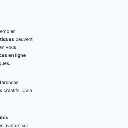
sembler
atiques
peuvent
ien vous
ces en ligne
ques.
éférences
 créatifs. Cela
ités
es avatars sur