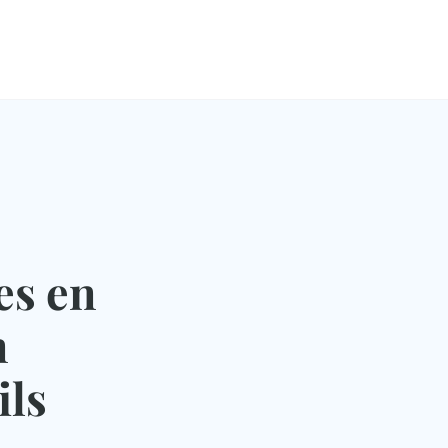
es en
n
ils