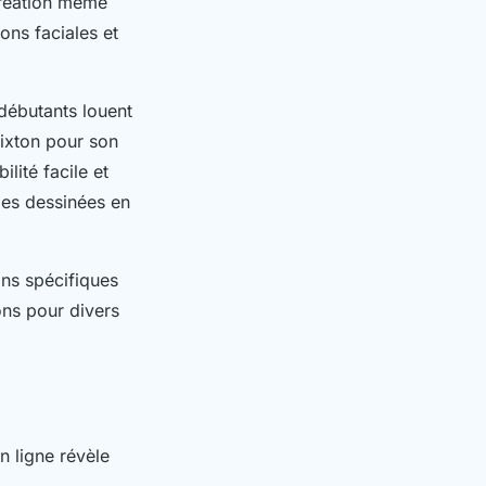
création même
ons faciales et
s débutants louent
Pixton pour son
lité facile et
des dessinées en
ins spécifiques
ons pour divers
 ligne révèle