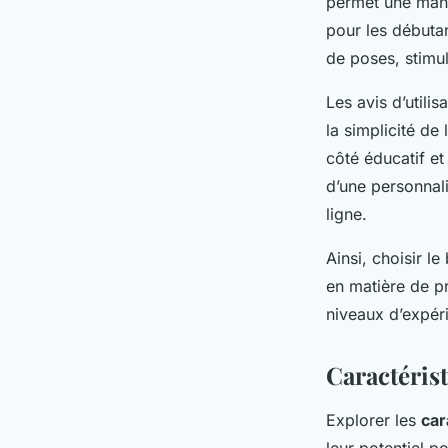
permet une mani
pour les débuta
de poses, stimula
Les avis d’utilis
la simplicité de
côté éducatif et
d’une personnal
ligne.
Ainsi, choisir l
en matière de p
niveaux d’expéri
Caractérist
Explorer les
car