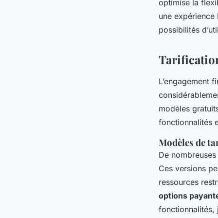
optimise la flex
une expérience h
possibilités d’ut
Tarificatio
L’engagement fi
considérablemen
modèles gratuit
fonctionnalités e
Modèles de tar
De nombreuses 
Ces versions peu
ressources restr
options payant
fonctionnalités,