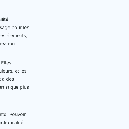
ilité
ssage pour les
es éléments,
réation.
 Elles
leurs, et les
t à des
rtistique plus
nte. Pouvoir
ctionnalité