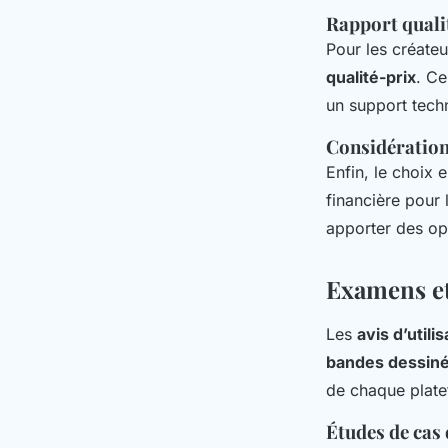
Rapport quali
Pour les créateu
qualité-prix
. Ce
un support techn
Considérations
Enfin, le choix 
financière pour 
apporter des opt
Examens et
Les
avis d’utili
bandes dessin
de chaque plat
Études de cas 