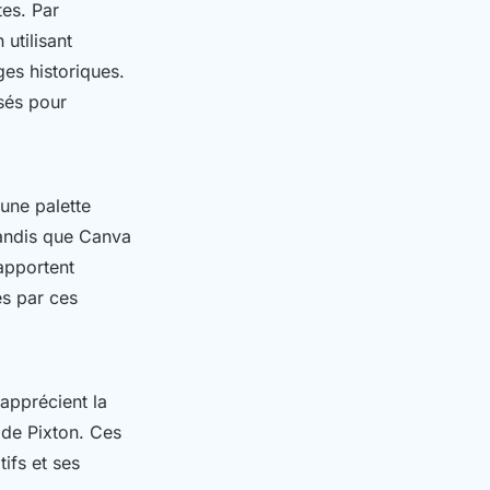
es. Par
 utilisant
es historiques.
sés pour
 une palette
tandis que Canva
rapportent
es par ces
 apprécient la
de Pixton. Ces
ifs et ses