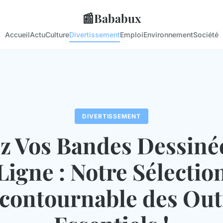
📰
Bababux
Accueil
Actu
Culture
Divertissement
Emploi
Environnement
Société
DIVERTISSEMENT
z Vos Bandes Dessiné
Ligne : Notre Sélectio
contournable des Out