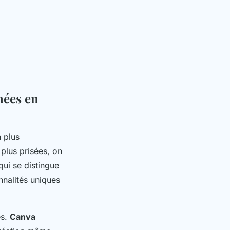
nées en
 plus
 plus prisées, on
 qui se distingue
nnalités uniques
es.
Canva