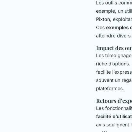
Les outils com
exemple, un utili
Pixton, exploita
Ces
exemples d
atteindre divers 
Impact des out
Les témoignages 
riche d’options.
facilite l’expres
souvent un regai
plateformes.
Retours d’expé
Les fonctionnali
facilité d’utilisa
avis soulignent 