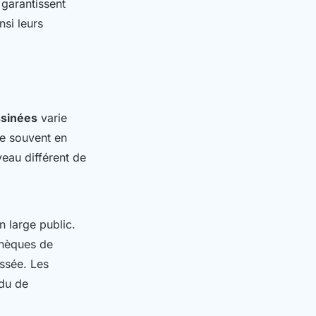
 garantissent
nsi leurs
ssinées
varie
e souvent en
eau différent de
n large public.
othèques de
ussée. Les
ndu de