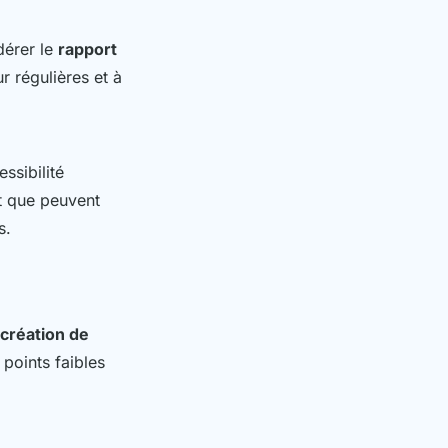
idérer le
rapport
r régulières et à
ssibilité
nt que peuvent
s.
 création de
 points faibles