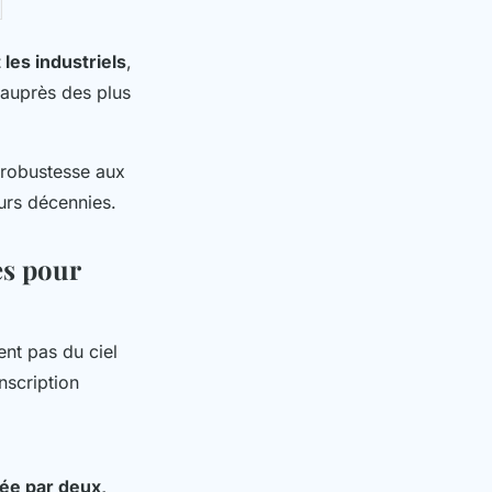
les industriels
,
e auprès des plus
a robustesse aux
urs décennies.
es pour
nt pas du ciel
nscription
sée par deux,