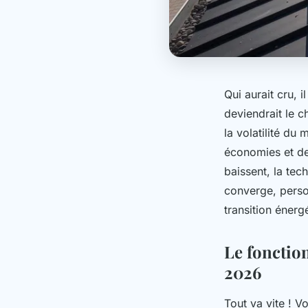
Qui aurait cru, 
deviendrait le c
la volatilité du
économies et des
baissent, la tec
converge, person
transition énerg
Le fonctio
2026
Tout va vite ! V