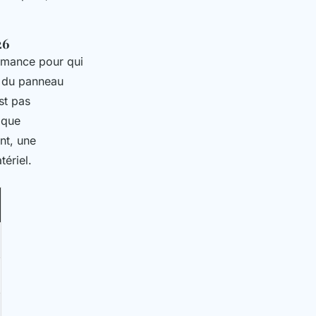
26
ormance pour qui
e, du panneau
st pas
 que
nt, une
ériel.