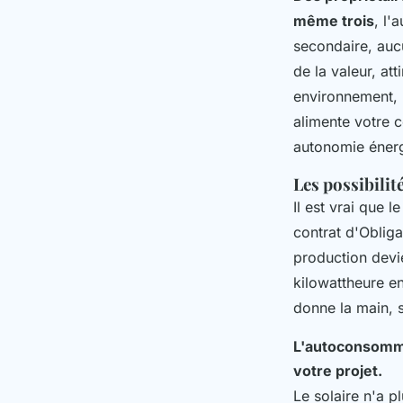
même trois
, l'
secondaire, aucu
de la valeur, at
environnement, l
alimente votre c
autonomie énergé
Les possibilit
Il est vrai que 
contrat d'Obliga
production devie
kilowattheure e
donne la main, s
L'autoconsommat
votre projet.
Le solaire n'a p