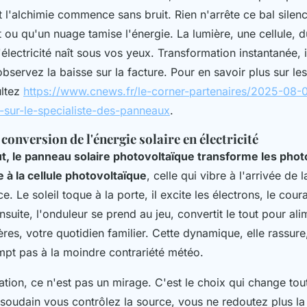
 l'alchimie commence sans bruit. Rien n'arrête ce bal silen
it ou qu'un nuage tamise l'énergie. La lumière, une cellule, d
l'électricité naît sous vos yeux. Transformation instantanée, i
bservez la baisse sur la facture. Pour en savoir plus sur les
ultez
https://www.cnews.fr/le-corner-partenaires/2025-08-0
s-sur-le-specialiste-des-panneaux
.
 conversion de l'énergie solaire en électricité
ut, le panneau solaire photovoltaïque transforme les phot
e à la cellule photovoltaïque
, celle qui vibre à l'arrivée de 
e. Le soleil toque à la porte, il excite les électrons, le cour
nsuite, l'onduleur se prend au jeu, convertit le tout pour al
ères, votre quotidien familier. Cette dynamique, elle rassure,
ompt pas à la moindre contrariété météo.
ion, ce n'est pas un mirage
. C'est le choix qui change tou
 soudain vous contrôlez la source, vous ne redoutez plus la