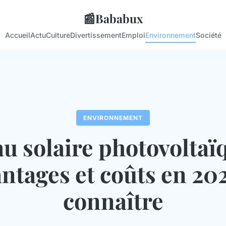
📰
Bababux
Accueil
Actu
Culture
Divertissement
Emploi
Environnement
Société
ENVIRONNEMENT
 solaire photovoltaïq
ntages et coûts en 20
connaître