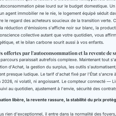
autoconsommation pèse lourd sur le budget domestique. Un 
n agent immobilier ne le nie, le logement équipé séduit da
tire le regard des acheteurs soucieux de la transition verte. 
a réduction d'émissions s'affiche noir sur blanc, la product
onscience collective autant que votre quotidien, vous affir
tique, et le bilan carbone sourit aussi à vos enfants.
és offertes par l'autoconsommation et la revente de 
le parcours paraissait autrefois complexe. Maintenant tout s'
tion d'Achat, la gestion du surplus, les outils s'automatisent
nt presque ludique. Le tarif d'achat fixé par l'État s'ancre à
n 2026, ni volatil, ni angoissant. Le compteur connecté — 
uivi au quotidien, ajustement à l'envie, sécurité des contrat
ion libère, la revente rassure, la stabilité du prix protèg
lus rien d'exceptionnel, il entre dans la normalité des foyers,