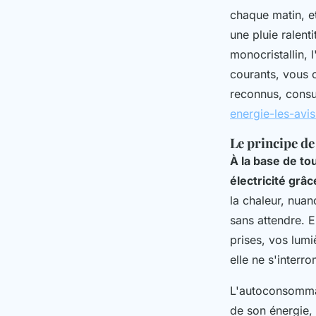
chaque matin, et
une pluie ralent
monocristallin, 
courants, vous o
reconnus, cons
energie-les-avi
Le principe de
À la base de to
électricité grâc
la chaleur, nuanc
sans attendre. E
prises, vos lumi
elle ne s'interr
L'autoconsommat
de son énergie,