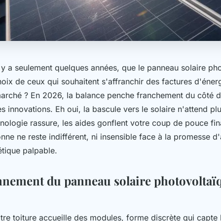
il y a seulement quelques années, que le panneau solaire ph
hoix de ceux qui souhaitent s'affranchir des factures d'éne
 marché ? En 2026, la balance penche franchement du côté de
 innovations. Eh oui, la bascule vers le solaire n'attend plu
hnologie rassure, les aides gonflent votre coup de pouce fin
ne ne reste indifférent, ni insensible face à la promesse d
étique palpable.
nnement du panneau solaire photovoltaï
otre toiture accueille des modules, forme discrète qui capte 