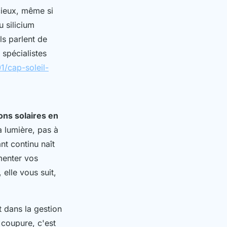
cieux, même si
u silicium
ls parlent de
 spécialistes
1/cap-soleil-
ons solaires en
la lumière, pas à
ant continu naît
imenter vos
 elle vous suit,
t dans la gestion
 coupure, c'est