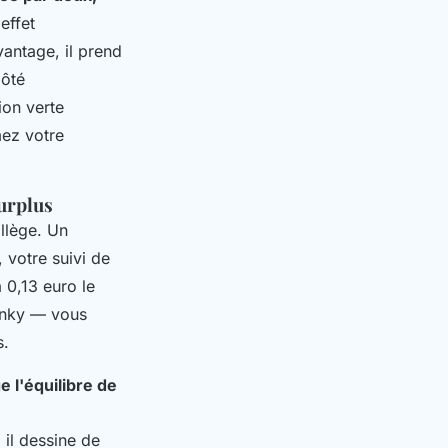
effet
vantage, il prend
Côté
ion verte
mez votre
surplus
allège. Un
, votre suivi de
 0,13 euro le
Linky — vous
s.
e l'équilibre de
 il dessine de